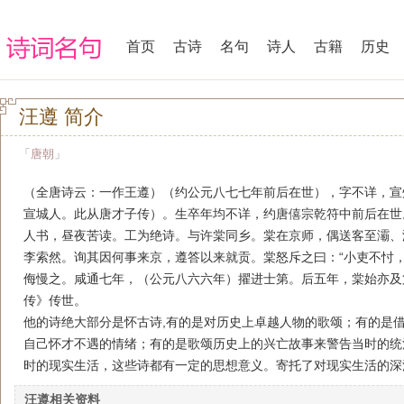
首页
古诗
名句
诗人
古籍
历史
汪遵 简介
「
唐朝
」
（全唐诗云：一作王遵）（约公元八七七年前后在世），字不详，宣
宣城人。此从唐才子传）。生卒年均不详，约唐僖宗乾符中前后在世
人书，昼夜苦读。工为绝诗。与许棠同乡。棠在京师，偶送客至灞、
李索然。询其因何事来京，遵答以来就贡。棠怒斥之曰：“小吏不忖，
侮慢之。咸通七年，（公元八六六年）擢进士第。后五年，棠始亦及
传》传世。
他的诗绝大部分是怀古诗,有的是对历史上卓越人物的歌颂；有的是
自己怀才不遇的情绪；有的是歌颂历史上的兴亡故事来警告当时的统
时的现实生活，这些诗都有一定的思想意义。寄托了对现实生活的深
汪遵相关资料