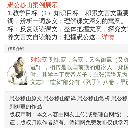
愚公移山案例展示
1.教学目标（1）知识目标：积累文言文重
词，辨析一词多义；理解课文深刻的寓意。
标：反复朗读课文，整体把握文意，探究文
养文言文自读能力；把握愚公这…
详情
作者介绍
列御寇
列御寇，名寇，又名御寇（又称“
寇”），相传是战国前期的道家人，郑
时。其学本于黄帝老子，主张清静无为
文志》“道家”部分有《列子》八卷，早
愚公移山原文,愚公移山翻译,愚公移山赏析,愚公移
列御寇的作品
版权声明：本文内容由网友上传(或整理自网络)
证，版权归原作者所有。诗词网免费发布仅供学