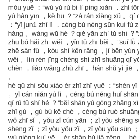
móu yuē ：“wú yǔ rǔ bì lì píng xiǎn ，zhǐ t
yú hàn yīn ，kě hū ？”zá rán xiàng xǔ 。qí q
：“yǐ jun1 zhī lì ，céng bú néng sǔn kuí fù z
háng 、wáng wū hé ？qiě yān zhì tǔ shí ？”
zhū bó hǎi zhī wěi ，yǐn tǔ zhī běi 。”suí lǜ 
zhě sān fū ，kòu shí kěn rǎng ，jī běn yùn y
wěi 。lín rén jīng chéng shì zhī shuāng qī 
chèn ，tiào wǎng zhù zhī 。hán shǔ yì jiē ，
。
hé qǔ zhì sǒu xiào ér zhǐ zhī yuē ：“shèn yǐ
。yǐ cán nián yú lì ，céng bú néng huǐ shān
qí rú tǔ shí hé ？”běi shān yú gōng zhǎng x
zhī gù ，gù bú kě chè ，céng bú ruò shuāng
wǒ zhī sǐ ，yǒu zǐ cún yān ；zǐ yòu shēng 
shēng zǐ ；zǐ yòu yǒu zǐ ，zǐ yòu yǒu sūn ；
wú qióng kuì yě ，ér shān bú jiā zēng ，hé 