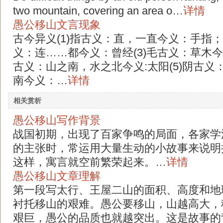
two mountain, covering an area o…
详情
愚公移山文言现象
古今异义(1)指古义：直，一直今义：手指；
义：连……都今义：曾经(3)毛古义：草木今
古义：山之南，水之北今义:太阳(5)阴古义
南今义：…
详情
相关赏析
愚公移山写作背景
战国初期，出现了百家争鸣的局面，各家学
的主张时，常运用大量生动的小故事来说明
这样，寓言就空前繁荣起来。…
详情
愚公移山文章理解
第一段写太行、王屋二山的面积、高度和地
衬托移山的艰难。愚公要移山，山越高大，
艰巨，愚公的品质也就越突出。这是故事的