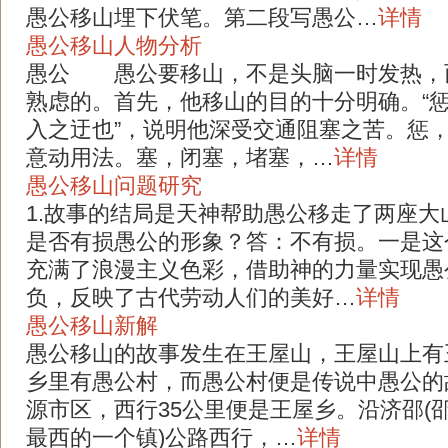
愚公移山埋下伏笔。第二段写愚公…
详情
愚公移山人物分析
愚公 愚公要移山，不是头脑一时发热，
熟虑的。首先，他移山的目的十分明确。“
入之迂也”，说明他深受交通阻塞之苦。惩
意动用法。塞，闭塞，堵塞，…
详情
愚公移山问题研究
1.故事的结局是天神帮助愚公移走了两座大
是否有损愚公的形象？答：不有损。一是这
充满了浪漫主义色彩，借助神的力量实现愚
负，反映了古代劳动人们的美好…
详情
愚公移山新解
愚公移山的故事发生在王屋山，王屋山上有
乡里有愚公村，而愚公村便是传说中愚公
源市区，西行35公里便是王屋乡。沿济邵(
最西的一个镇)公路西行，…
详情