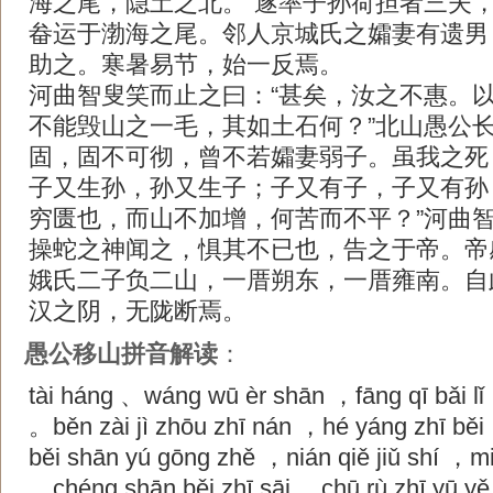
海之尾，隐土之北。”遂率子孙荷担者三夫
畚运于渤海之尾。邻人京城氏之孀妻有遗男
助之。寒暑易节，始一反焉。
河曲智叟笑而止之曰：“甚矣，汝之不惠。
不能毁山之一毛，其如土石何？”北山愚公长
固，固不可彻，曾不若孀妻弱子。虽我之死
子又生孙，孙又生子；子又有子，子又有孙
穷匮也，而山不加增，何苦而不平？”河曲
操蛇之神闻之，惧其不已也，告之于帝。帝
娥氏二子负二山，一厝朔东，一厝雍南。自
汉之阴，无陇断焉。
愚公移山拼音解读
：
tài háng 、wáng wū èr shān ，fāng qī bǎi l
。běn zài jì zhōu zhī nán ，hé yáng zhī běi
běi shān yú gōng zhě ，nián qiě jiǔ shí ，mi
。chéng shān běi zhī sāi ，chū rù zhī yū yě