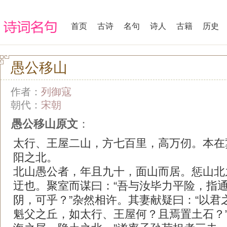
首页
古诗
名句
诗人
古籍
历史
愚公移山
作者：
列御寇
朝代：
宋朝
愚公移山原文
：
太行、王屋二山，方七百里，高万仞。本在
阳之北。
北山愚公者，年且九十，面山而居。惩山北
迂也。聚室而谋曰：“吾与汝毕力平险，指
阴，可乎？”杂然相许。其妻献疑曰：“以君
魁父之丘，如太行、王屋何？且焉置土石？”