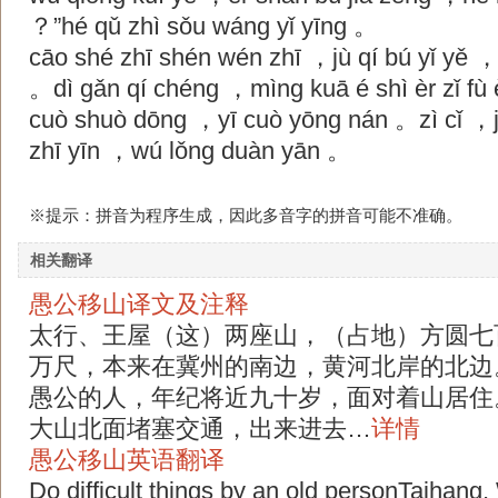
？”hé qǔ zhì sǒu wáng yǐ yīng 。
cāo shé zhī shén wén zhī ，jù qí bú yǐ yě ，
。dì gǎn qí chéng ，mìng kuā é shì èr zǐ fù
cuò shuò dōng ，yī cuò yōng nán 。zì cǐ ，
zhī yīn ，wú lǒng duàn yān 。
※提示：拼音为程序生成，因此多音字的拼音可能不准确。
相关翻译
愚公移山译文及注释
太行、王屋（这）两座山，（占地）方圆七
万尺，本来在冀州的南边，黄河北岸的北边
愚公的人，年纪将近九十岁，面对着山居住
大山北面堵塞交通，出来进去…
详情
愚公移山英语翻译
Do difficult things by an old personTaihang,