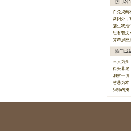
热门名
白兔捣药
斜阳外，
蒲生我池
思君若汶
算翠屏应
热门成
三人为众 [sā
街头巷尾 [ji
洞察一切 [dò
慈悲为本 [cí
归师勿掩，穷寇