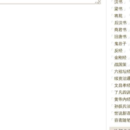
汉书
「
」
梁书
「
」
将苑
「
」
后汉书
「
商君书
「
旧唐书
「
鬼谷子
「
反经
「
」
金刚经
「
战国策
「
六祖坛
「
续资治
「
文昌孝
「
了凡四
「
黄帝内
「
孙膑兵
「
世说新
「
容斋随
「