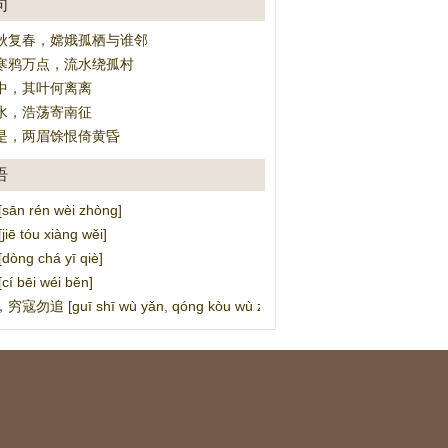
句
秋复春，嫦娥孤栖与谁邻
寒鸦万点，流水绕孤村
中，其叶何离离
水，浩荡寄南征
是，两眉馀恨倚黄昏
语
n rén wèi zhòng]
ē tóu xiàng wěi]
ng chá yī qiè]
 bēi wéi běn]
勿追 [guī shī wù yǎn, qóng kòu wù zhuī]