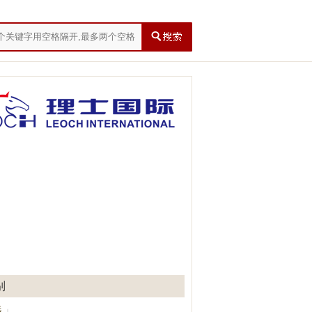
别
选
」