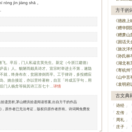
í róng jìn jiàng shā 。
方干的
。
《德政上
《赠华阴
《赠萧山
《因话天
《旅次洋
《孙氏林
字雄飞。卒后，门人私谥玄英先生。新定（今浙江建德）
《湖北有
庐县）人。貌陋而颇具诗才。宣宗时举进士不第，遂隐
《寄杭州
不就，终身布衣，贫困潦倒而卒。工于律诗，多投赠应
《山中言
岛、姚合接近，亦以苦吟著称，自言「吟成五字句，用
《袁明府
后门人杨弇等辑其诗三百七十…
详情
古文典
洪拾遗赏析,茅山赠洪拾遗阅读答案,出自方干的作品
诗经
「
」
络)，原作者已无法考证，版权归原作者所有。诗词网免费发
左传
「
」
周礼
「
」
庄子
「
」