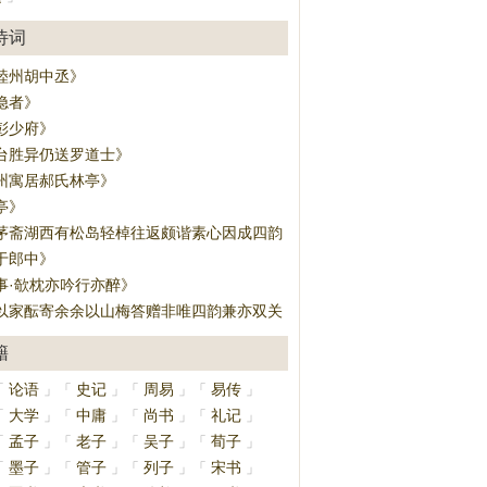
诗词
睦州胡中丞》
隐者》
彭少府》
台胜异仍送罗道士》
州寓居郝氏林亭》
亭》
茅斋湖西有松岛轻棹往返颇谐素心因成四韵》
于郎中》
事·欹枕亦吟行亦醉》
以家酝寄余余以山梅答赠非唯四韵兼亦双关》
籍
论语
史记
周易
易传
「
」
「
」
「
」
「
」
大学
中庸
尚书
礼记
「
」
「
」
「
」
「
」
孟子
老子
吴子
荀子
「
」
「
」
「
」
「
」
墨子
管子
列子
宋书
「
」
「
」
「
」
「
」