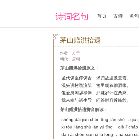
首页
古诗
名句
茅山赠洪拾遗
作者：
方干
朝代：
唐朝
茅山赠洪拾遗原文
：
圣代谏臣停谏舌，求归故里傲云霞。
溪头讲树缆渔艇，箧里朝衣输酒家。
但爱身闲辞禄俸，那嫌岁计在桑麻。
我来幸与诸生异，问答时容近绛纱。
茅山赠洪拾遗拼音解读
：
shèng dài jiàn chén tíng jiàn shé ，qiú 
xī tóu jiǎng shù lǎn yú tǐng ，qiè lǐ cháo 
dàn ài shēn xián cí lù fèng ，nà xián su