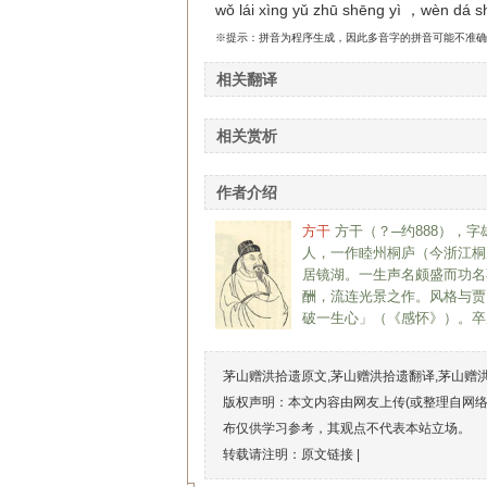
wǒ lái xìng yǔ zhū shēng yì ，wèn dá sh
※提示：拼音为程序生成，因此多音字的拼音可能不准确
相关翻译
相关赏析
作者介绍
方干
方干（？─约888），
人，一作睦州桐庐（今浙江桐
居镜湖。一生声名颇盛而功名
酬，流连光景之作。风格与贾
破一生心」（《感怀》）。卒
茅山赠洪拾遗原文,茅山赠洪拾遗翻译,茅山赠
版权声明：本文内容由网友上传(或整理自网
布仅供学习参考，其观点不代表本站立场。
转载请注明：原文链接 |