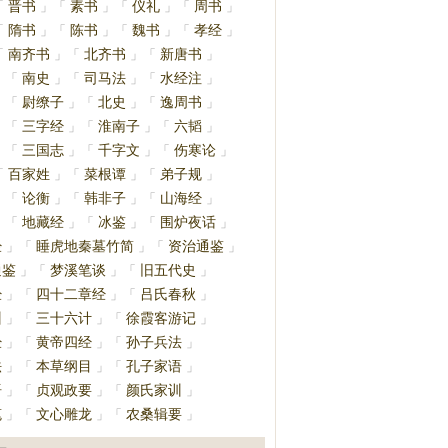
晋书
素书
仪礼
周书
「
」
「
」
「
」
「
」
隋书
陈书
魏书
孝经
「
」
「
」
「
」
「
」
南齐书
北齐书
新唐书
「
」
「
」
「
」
南史
司马法
水经注
」
「
」
「
」
「
」
尉缭子
北史
逸周书
」
「
」
「
」
「
」
三字经
淮南子
六韬
」
「
」
「
」
「
」
三国志
千字文
伤寒论
」
「
」
「
」
「
」
百家姓
菜根谭
弟子规
「
」
「
」
「
」
论衡
韩非子
山海经
」
「
」
「
」
「
」
地藏经
冰鉴
围炉夜话
」
「
」
「
」
「
」
经
睡虎地秦墓竹简
资治通鉴
」
「
」
「
」
通鉴
梦溪笔谈
旧五代史
」
「
」
「
」
经
四十二章经
吕氏春秋
」
「
」
「
」
训
三十六计
徐霞客游记
」
「
」
「
」
经
黄帝四经
孙子兵法
」
「
」
「
」
法
本草纲目
孔子家语
」
「
」
「
」
语
贞观政要
颜氏家训
」
「
」
「
」
笔
文心雕龙
农桑辑要
」
「
」
「
」