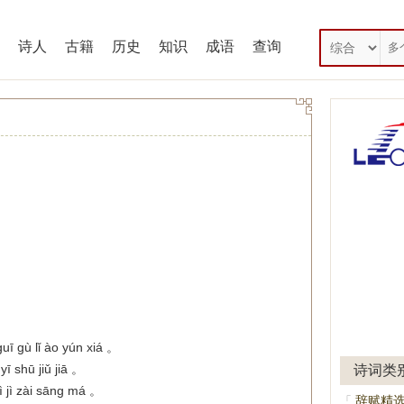
诗人
古籍
历史
知识
成语
查询
guī gù lǐ ào yún xiá 。
yī shū jiǔ jiā 。
诗词类
ì jì zài sāng má 。
辞赋精
「