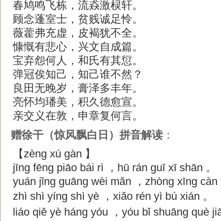
春鸠鸣飞栋，流猋激棂轩。
顾念蓬室士，贫贱诚足怜。
薇藿弗充虚，皮褐犹不全。
慷慨有悲心，兴文自成篇。
宝弃怨何人，和氏有其愆。
弹冠俟知己，知己谁不然？
良田无晚岁，膏泽多丰年。
亮怀均璠美，积久德愈宣。
亲交义在敦，申章复何言。
赠徐干（惊风飘白日）拼音解读
：
【zèng xú gàn 】
jīng fēng piāo bái rì ，hū rán guī xī shān 。
yuán jǐng guāng wèi mǎn ，zhòng xīng càn
zhì shì yíng shì yè ，xiǎo rén yì bú xián 。
liáo qiě yè háng yóu ，yóu bǐ shuāng què j