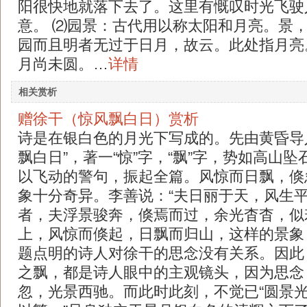
阳很快地就落下去了。这里有慨叹时光飞驶
意。 ⑵园景：古代用以称太阳和月亮。景
园而且明者无过于日月，故云。此处指月亮
月尚未圆。…
详情
相关赏析
赠徐干（惊风飘白日）赏析
诗是在银白色的月光下写成的。先由黄昏导
飘白日”，著一“惊”字，“飘”字，势如高山
以飞动的警句，振起全篇。风惊而日飘，倏
象十分奇异。李善说：“夫日丽于天，风生
者，夫浮景骏奔，倏焉而过，余光杳杳，似
上，风惊而倏起，日飘而归山，这样的景象
题点明的诗人对徐干的思念没有关系。因此
之飘，都是诗人眼中的主观镜头，因为思念
忽，光景西驰。而此时此刻，不觉已“圆景