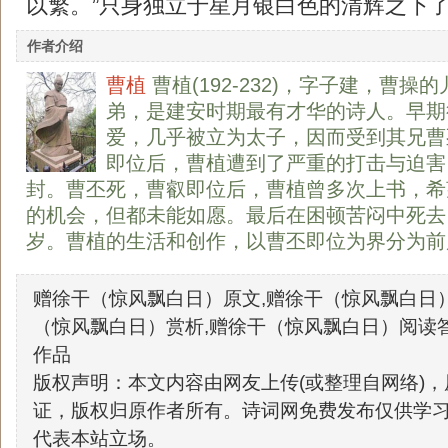
以繁。”只身独立于星月银白色的清辉之下
作者介绍
曹植
曹植(192-232)，字子建，曹操
弟，是建安时期最有才华的诗人。早期
爱，几乎被立为太子，因而受到其兄曹
即位后，曹植遭到了严重的打击与迫害
封。曹丕死，曹叡即位后，曹植曾多次上书，希
的机会，但都未能如愿。最后在困顿苦闷中死去
岁。曹植的生活和创作，以曹丕即位为界分为前
赠徐干（惊风飘白日）原文,赠徐干（惊风飘白日）
（惊风飘白日）赏析,赠徐干（惊风飘白日）阅读
作品
版权声明：本文内容由网友上传(或整理自网络)
证，版权归原作者所有。诗词网免费发布仅供学
代表本站立场。