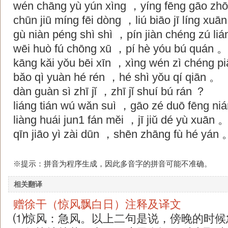
wén chāng yù yún xìng ，yíng fēng gāo zhō
chūn jiū míng fēi dòng ，liú biāo jī líng xu
gù niàn péng shì shì ，pín jiàn chéng zú li
wēi huò fú chōng xū ，pí hè yóu bú quán 
kāng kǎi yǒu bēi xīn ，xìng wén zì chéng 
bǎo qì yuàn hé rén ，hé shì yǒu qí qiān 。
dàn guàn sì zhī jǐ ，zhī jǐ shuí bú rán ？
liáng tián wú wǎn suì ，gāo zé duō fēng n
liàng huái jun1 fán měi ，jī jiǔ dé yù xuān 
qīn jiāo yì zài dūn ，shēn zhāng fù hé yán 
※提示：拼音为程序生成，因此多音字的拼音可能不准确。
相关翻译
赠徐干（惊风飘白日）注释及译文
⑴惊风：急风。以上二句是说，傍晚的时候