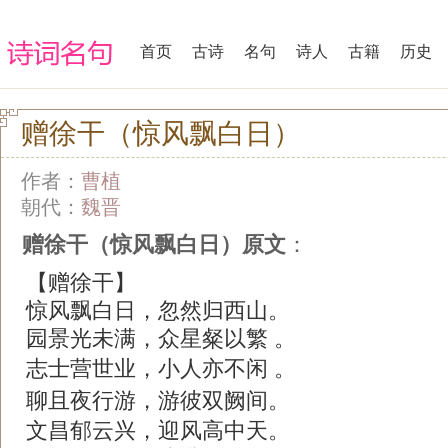
首页
古诗
名句
诗人
古籍
历史
赠徐干（惊风飘白日）
作者：
曹植
朝代：
魏晋
赠徐干（惊风飘白日）原文
：
【赠徐干】
惊风飘白日，忽然归西山。
园景光未满，众星粲以繁 。
志士营世业，小人亦不闲 。
聊且夜行游，游彼双阙间。
文昌郁云兴，迎风高中天。