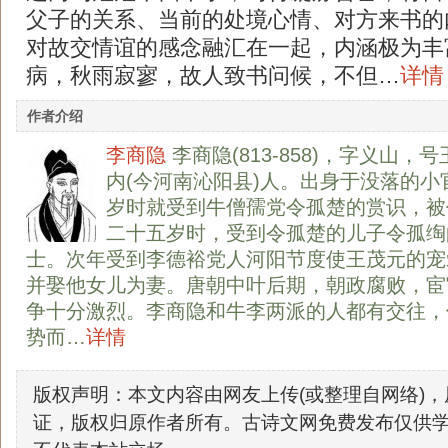
父子的关系、当前的处境心情、对方来书的
对故交情谊的感念融汇在一起，内涵极为丰
病，秋雨寂寥，故人致书问候，不但…
详情
作者介绍
李商隐
李商隐(813-858)，字义山
内(今河南沁阳县)人。出身于没落的小
岁时就受到牛僧孺党令孤楚的赏识，被
二十五岁时，受到令孤楚的儿子令孤绹
士。次年受到李德裕党人河阳节度使王茂元的宠
并娶他女儿为妻。唐朝中叶后期，朝政腐败，宦
争十分激烈。李商隐和牛李两派的人都有交往，
势而…
详情
版权声明：本文内容由网友上传(或整理自网络)
证，版权归原作者所有。古诗文网免费发布仅供