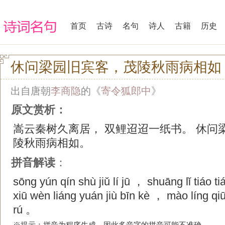
首页
古诗
名句
诗人
古籍
历史
休问梁园旧宾客，茂陵秋雨病相如
出自唐朝
李商隐
的《
寄令狐郎中
》
原文赏析：
嵩云秦树久离居， 双鲤迢迢一纸书。 休问
陵秋雨病相如。
拼音解读
：
sōng yún qín shù jiǔ lí jū ， shuāng lǐ tiáo t
xiū wèn liáng yuán jiù bīn kè ， mào líng qi
rú 。
※提示：拼音为程序生成，因此多音字的拼音可能不准确。