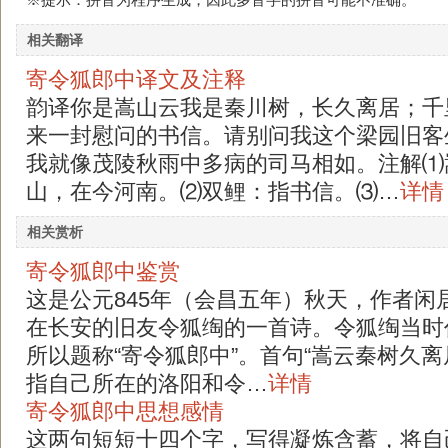
相关翻译
寄令狐郎中译文及注释
韵译你是嵩山云我是秦川树，长久离居；千
来一封慰问的书信。请别问我这个梁园旧客
我就像茂陵秋雨中多病的司马相如。注解⑴
山，在今河南。⑵双鲤：指书信。⑶…
详情
相关赏析
寄令狐郎中鉴赏
这是公元845年（会昌五年）秋天，作者闲
在长安的旧友令狐绹的一首诗。令狐绹当时
所以题称“寄令狐郎中”。首句“嵩云秦树久离
指自己所在的洛阳和令…
详情
寄令狐郎中思想感情
这两句短短十四个字，写得凝炼含蓄，将自