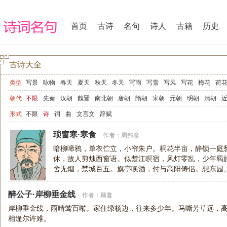
首页
古诗
名句
诗人
古籍
历史
古诗大全
类型
写景
咏物
春天
夏天
秋天
冬天
写雨
写雪
写风
写花
梅花
荷
写山
写水
长江
黄河
儿童
写鸟
写马
田园
边塞
地名
抒情
爱
朝代
不限
先秦
汉朝
魏晋
南北朝
唐朝
隋朝
宋朝
元朝
明朝
清朝
爱情
励志
哲理
闺怨
悼亡
写人
老师
母亲
友情
战争
读书
惜
形式
不限
诗
词
曲
文言文
辞赋
节日
春节
元宵节
寒食节
清明节
端午节
七夕节
中秋节
重阳节
琐窗寒·寒食
作者：
周邦彦
宋词精选
小学古诗
初中古诗
高中古诗
古文观止
辞赋精选
小学文言
暗柳啼鸦，单衣伫立，小帘朱户。桐花半亩，静锁一庭
休，故人剪烛西窗语。似楚江暝宿，风灯零乱，少年羁
高中文言文
古诗十九首
唐诗三百首
古诗三百首
宋词三百首
舍无烟，禁城百五。旗亭唤酒，付与高阳俦侣。想东园
在否。到归时、定有残英，待客携尊俎
醉公子·岸柳垂金线
作者：
顾敻
岸柳垂金线，雨晴莺百啭。家住绿杨边，往来多少年。马嘶芳草远，
相逢尔许难。