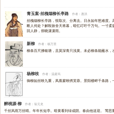
青玉案·丝槐烟柳长亭路
作者：
惠洪
丝槐烟柳长亭路，恨取次、分离去。日永如年愁难度。
断人何处？解鞍旅舍天将暮，暗忆叮咛千万句。一寸柔
回人静，彻晓潇潇雨。
新柳
作者：
杨万里
柳条百尺拂银塘，且莫深青只浅黄。未必柳条能蘸水，
杨柳枝
作者：
温庭筠
御柳如丝映九重，凤凰窗映绣芙蓉。景阳楼畔千条路，
醉桃源·柳
作者：
翁元龙
千丝风雨万丝晴。年年长短亭。暗黄看到绿成阴。春由他送迎。 莺思