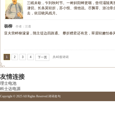
三眠未歇，乍到秋时节。一树斜阳蝉更咽，曾绾灞陵离
凄切。长条莫轻折，苏小恨、倩他说。尽飘零、游冶章
去，依旧晓风残月。
杨柳
作者：
汪遵
亚夫营畔柳濛濛，隋主堤边四路通。 攀折赠君还有意，翠眉轻嫩怕春
1
2
3
4
共40首诗词
下一页
友情连接
理士电池
科士达电源
Copyright © 2025 All Rights Reserved.
诗词名句