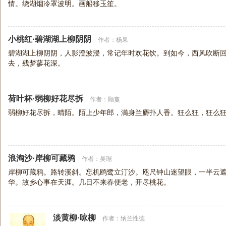
情。绕湖烟冷罩波明。画船移玉笙。
小桃红·碧湖湖上柳阴阴
作者：
杨果
碧湖湖上柳阴阴，人影澄波浸，常记年时欢花饮。到如今，西风吹断
去，残梦蓼花深。
荷叶杯·弱柳好花尽拆
作者：
顾敻
弱柳好花尽拆，晴陌。陌上少年郎，满身兰麝扑人香。狂么狂，狂么
浪淘沙·岸柳可藏鸦
作者：
吴琚
岸柳可藏鸦。路转溪斜。忘机鸥鹭立汀沙。咫尺钟山迷望眼，一半云遮
华。故乡心事在天涯。几日不来春便老，开尽桃花。
淡黄柳·咏柳
作者：
纳兰性德