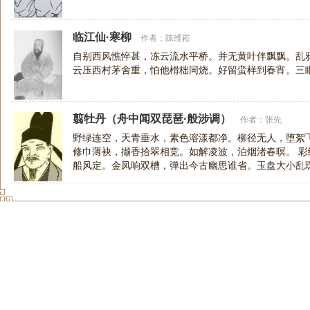
临江仙·寒柳
作者：
陈维崧
自别西风憔悴甚，冻云流水平桥。并无黄叶伴飘飘。乱
云压西村茅舍重，怕他榾柮同烧。好留蛮样到春宵。三
翦牡丹（舟中闻双琵琶·般涉调）
作者：
张先
野绿连空，天青垂水，素色溶漾都净。柳径无人，堕絮
修巾薄袂，撷香拾翠相竞。如解凌波，泊烟渚春暝。 
船风定。金凤响双槽，弹出今古幽思谁省。玉盘大小乱
相并。重听。尽汉妃一曲，江空月静。