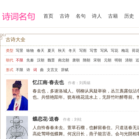
首页
古诗
名句
诗人
古籍
历史
古诗大全
类型
写景
咏物
春天
夏天
秋天
冬天
写雨
写雪
写风
写花
梅花
荷
写山
写水
长江
黄河
儿童
写鸟
写马
田园
边塞
地名
抒情
爱
朝代
不限
先秦
汉朝
魏晋
南北朝
唐朝
隋朝
宋朝
元朝
明朝
清朝
爱情
励志
哲理
闺怨
悼亡
写人
老师
母亲
友情
战争
读书
惜
形式
不限
诗
词
曲
文言文
辞赋
节日
春节
元宵节
寒食节
清明节
端午节
七夕节
中秋节
重阳节
忆江南·春去也
作者：
刘禹锡
宋词精选
小学古诗
初中古诗
高中古诗
古文观止
辞赋精选
小学文言
春去也，多谢洛城人。弱柳从风疑举袂，丛兰裛露似沾巾
也。共惜艳阳年。犹有桃花流水上，无辞竹叶醉尊前。
高中文言文
古诗十九首
唐诗三百首
古诗三百首
宋词三百首
蝶恋花·送春
作者：
刘铉
人自怜春春未去。萱草石榴，也解留春住。只道送春无
高处莺啼低蝶舞。何况日长，燕子能言语。会与光阴相