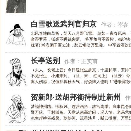
白雪歌送武判官归京
作者：
岑参
北风卷地白草折，胡天八月即飞雪。 忽如一夜春风来，
帘湿罗幕，狐裘不暖锦衾薄。 将军角弓不得控，都护铁
犹著) 瀚海阑干百丈冰，愁云惨淡万里凝。 中军置酒
纷纷暮雪下辕门，风掣红旗冻不翻。
长亭送别
作者：
王实甫
（夫人、长老上云）今日送张生赴京，十里长亭，安排
不见张生、小姐来到。（旦、末 、红同上）（旦云）
离人伤感，况值那暮秋天气，好烦恼人也呵！“悲欢聚
程。” [正宫][端正好]碧云天，黄花
贺新郎·送胡邦衡待制赴新州
作
梦绕神州路。怅秋风、连营画角，故宫离黍。底事昆仑
聚万落、千村狐兔。天意从来高难问，况人情、老易悲
凉生岸柳催残暑。耿斜河、疏星淡月，断云微度。万里
语。雁不到、书成谁与。目尽青天怀