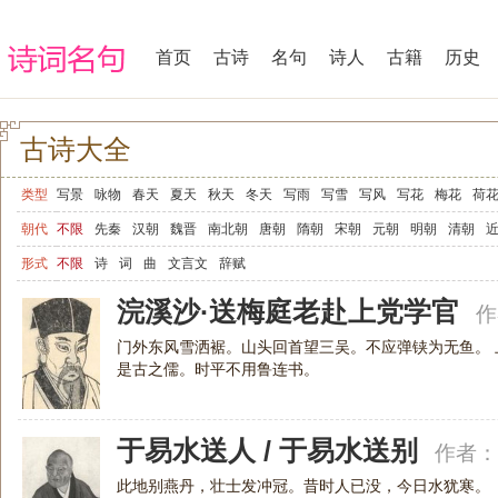
首页
古诗
名句
诗人
古籍
历史
古诗大全
类型
写景
咏物
春天
夏天
秋天
冬天
写雨
写雪
写风
写花
梅花
荷
写山
写水
长江
黄河
儿童
写鸟
写马
田园
边塞
地名
抒情
爱
朝代
不限
先秦
汉朝
魏晋
南北朝
唐朝
隋朝
宋朝
元朝
明朝
清朝
爱情
励志
哲理
闺怨
悼亡
写人
老师
母亲
友情
战争
读书
惜
形式
不限
诗
词
曲
文言文
辞赋
节日
春节
元宵节
寒食节
清明节
端午节
七夕节
中秋节
重阳节
浣溪沙·送梅庭老赴上党学官
作
宋词精选
小学古诗
初中古诗
高中古诗
古文观止
辞赋精选
小学文言
门外东风雪洒裾。山头回首望三吴。不应弹铗为无鱼。
高中文言文
古诗十九首
唐诗三百首
古诗三百首
宋词三百首
是古之儒。时平不用鲁连书。
于易水送人 / 于易水送别
作者：
此地别燕丹，壮士发冲冠。昔时人已没，今日水犹寒。