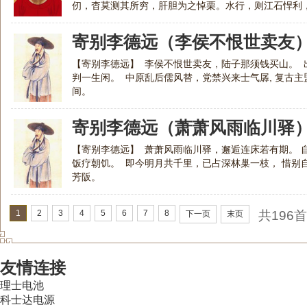
仞，杳莫测其所穷，肝胆为之悼栗。水行，则江石悍利
寸，辄糜碎土沉，下饱鱼鳖。其难至如此
寄别李德远（李侯不恨世卖友
【寄别李德远】 李侯不恨世卖友，陆子那须钱买山。 
判一生闲。 中原乱后儒风替，党禁兴来士气孱, 复古
间。
寄别李德远（萧萧风雨临川驿
【寄别李德远】 萧萧风雨临川驿，邂逅连床若有期。 
饭疗朝饥。 即今明月共千里，已占深林巢一枝， 惜别
芳阪。
1
2
3
4
5
6
7
8
共196
下一页
末页
友情连接
理士电池
科士达电源