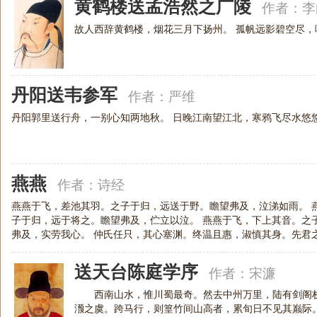
黄鹤楼送孟浩然之广陵
作者：
李
故人西辞黄鹤楼，烟花三月下扬州。 孤帆远影碧空尽，
丹阳送韦参军
作者：
严维
丹阳郭里送行舟，一别心知两地秋。 日晚江南望江北，寒鸦飞尽水悠
燕燕
作者：
诗经
燕燕于飞，差池其羽。之子于归，远送于野。瞻望弗及，泣涕如雨。 
子于归，远于将之。瞻望弗及，伫立以泣。 燕燕于飞，下上其音。之
弗及，实劳我心。 仲氏任只，其心塞渊。终温且惠，淑慎其身。先君
送天台陈庭学序
作者：
宋濂
西南山水，惟川蜀最奇。然去中州万里，陆有剑阁栈
滪之虞。跨马行，则篁竹间山高者，累旬日不见其巅际