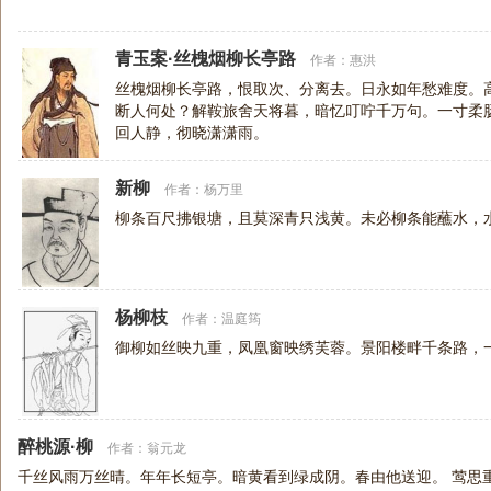
青玉案·丝槐烟柳长亭路
作者：
惠洪
丝槐烟柳长亭路，恨取次、分离去。日永如年愁难度。
断人何处？解鞍旅舍天将暮，暗忆叮咛千万句。一寸柔
回人静，彻晓潇潇雨。
新柳
作者：
杨万里
柳条百尺拂银塘，且莫深青只浅黄。未必柳条能蘸水，
杨柳枝
作者：
温庭筠
御柳如丝映九重，凤凰窗映绣芙蓉。景阳楼畔千条路，
醉桃源·柳
作者：
翁元龙
千丝风雨万丝晴。年年长短亭。暗黄看到绿成阴。春由他送迎。 莺思