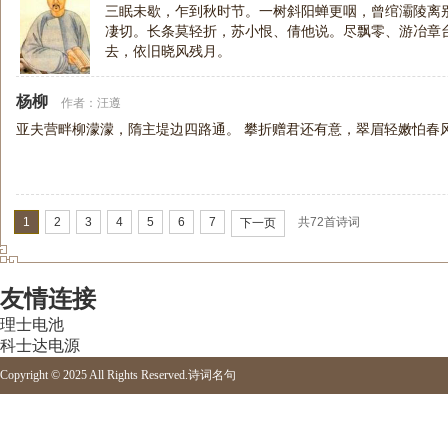
三眠未歇，乍到秋时节。一树斜阳蝉更咽，曾绾灞陵离
凄切。长条莫轻折，苏小恨、倩他说。尽飘零、游冶章
去，依旧晓风残月。
杨柳
作者：
汪遵
亚夫营畔柳濛濛，隋主堤边四路通。 攀折赠君还有意，翠眉轻嫩怕春
1
2
3
4
5
6
7
共72首诗词
下一页
友情连接
理士电池
科士达电源
Copyright © 2025 All Rights Reserved.
诗词名句