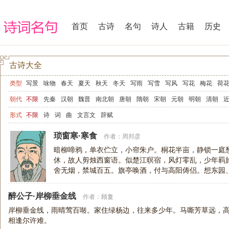
首页
古诗
名句
诗人
古籍
历史
古诗大全
类型
写景
咏物
春天
夏天
秋天
冬天
写雨
写雪
写风
写花
梅花
荷
写山
写水
长江
黄河
儿童
写鸟
写马
田园
边塞
地名
抒情
爱
朝代
不限
先秦
汉朝
魏晋
南北朝
唐朝
隋朝
宋朝
元朝
明朝
清朝
爱情
励志
哲理
闺怨
悼亡
写人
老师
母亲
友情
战争
读书
惜
形式
不限
诗
词
曲
文言文
辞赋
节日
春节
元宵节
寒食节
清明节
端午节
七夕节
中秋节
重阳节
琐窗寒·寒食
作者：
周邦彦
宋词精选
小学古诗
初中古诗
高中古诗
古文观止
辞赋精选
小学文言
暗柳啼鸦，单衣伫立，小帘朱户。桐花半亩，静锁一庭
休，故人剪烛西窗语。似楚江暝宿，风灯零乱，少年羁
高中文言文
古诗十九首
唐诗三百首
古诗三百首
宋词三百首
舍无烟，禁城百五。旗亭唤酒，付与高阳俦侣。想东园
在否。到归时、定有残英，待客携尊俎
醉公子·岸柳垂金线
作者：
顾敻
岸柳垂金线，雨晴莺百啭。家住绿杨边，往来多少年。马嘶芳草远，
相逢尔许难。