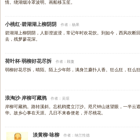
情。绕湖烟冷罩波明。画船移玉笙。
小桃红·碧湖湖上柳阴阴
作者：
杨果
碧湖湖上柳阴阴，人影澄波浸，常记年时欢花饮。到如今，西风吹断
去，残梦蓼花深。
荷叶杯·弱柳好花尽拆
作者：
顾敻
弱柳好花尽拆，晴陌。陌上少年郎，满身兰麝扑人香。狂么狂，狂么
浪淘沙·岸柳可藏鸦
作者：
吴琚
岸柳可藏鸦。路转溪斜。忘机鸥鹭立汀沙。咫尺钟山迷望眼，一半云遮
华。故乡心事在天涯。几日不来春便老，开尽桃花。
淡黄柳·咏柳
作者：
纳兰性德